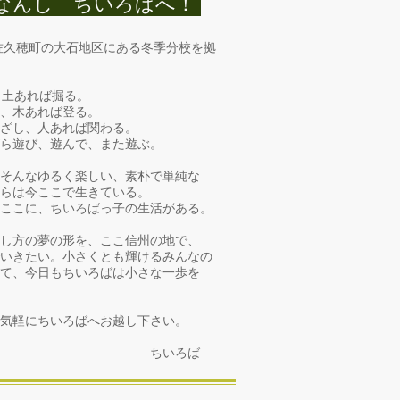
なんし ちいろばへ！
佐久穂町の大石地区にある冬季分校を拠
土あれば掘る。
、木あれば登る。
ざし、人あれば関わる。
ら遊び、遊んで、また遊ぶ。
そんなゆるく楽しい、素朴で単純な
らは今ここで生きている。
ここに、ちいろばっ子の生活がある。
し方の夢の形を、ここ信州の地で、
いきたい。小さくとも輝けるみんなの
して、今日もちいろばは小さな一歩を
気軽にちいろばへお越し下さい。
いろば