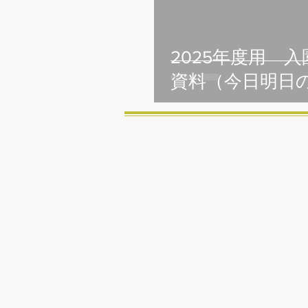
2025年度用 
資料（今日明日
認定こども園 ちい
ろ
森のようちえん全国ネット
活動日：月曜日〜金曜日（平日
​ 7:
対象児：１歳〜6歳（学
入園：随時受付（7，8月頃
住所：〒384-0704
長野県南佐久郡佐久穂
TEL：
0267-78-3919
(代
E-mail：
chiiroba_fores