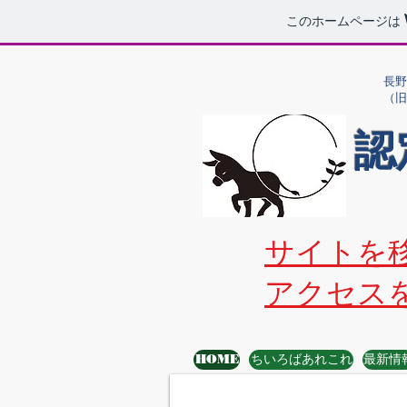
このホームページは
長
​（旧
​
サイトを
アクセス
HOME
ちいろばあれこれ
最新情