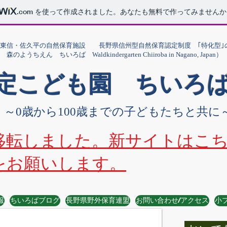
.com
を使って作成されました。あなたも無料で作ってみませんか
野東信・佐久平の自然保育施設 長野県信州型自然保育認定制度 ｢特化型｣
 森のようちえん ちいろば Waldkindergarten Chiiroba in Nagano, Japan）
認定こども園 ちいろ
～0歳から100歳までの子どもたちと共に
移転しました。新サイトはこ
をお願いします。
報
ちいろばブログ
長野県野外保育連盟
お問い合わせ/アクセス
小