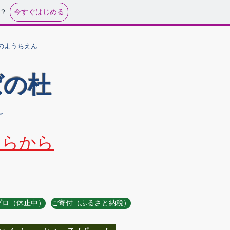
今すぐはじめる
？
のようちえん
ばの杜
～
ちらから
プロ（休止中）
ご寄付（ふるさと納税）