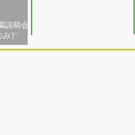
入園説明会
のみ）
ばの杜 信州型自然保育・信州やまほいく｢特化型
ワーク・長野県野外保育連盟所属
5日） 時間：9：10〜14：30（幼稚園部分） 7:40～
40～18:40（保育
齢前まで） 定員：25名（1歳：2名 2歳:2名
 入園説明会あり） 見学料： 500円/1組（初回無料、2回
町大字八郡2893
表：内保）
t@LIVE.jp