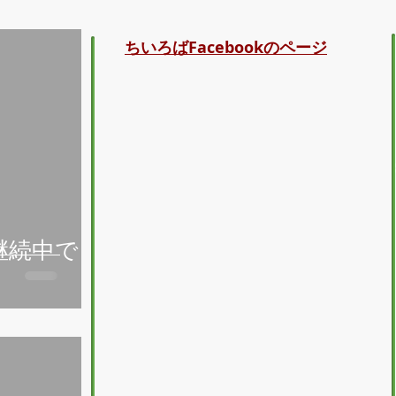
ちいろばFacebook
ページ
の
継続中で
。