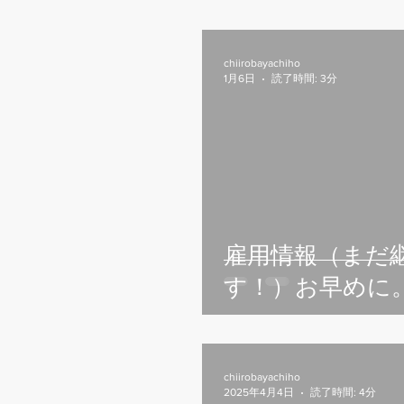
ちいろば最新情報
chiirobayachiho
1月6日
読了時間: 3分
雇用情報（まだ
す！）お早めに
chiirobayachiho
2025年4月4日
読了時間: 4分