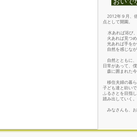
おいで
2012年９月、
点として開園。
水あれば浴び、
火あれば見つめ
光あれば手をか
自然を感じなが
自然とともに、
日常があって、僕
森に囲まれた今
移住夫婦の暮ら
子ども達と紡いで
ふるさとを目指
踏み出していく。
みなさんも、お
ち